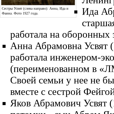
Ида Аб
Сестры Усвят (слева направо): Анна, Ида и
Фаина. Фото
1927
года.
старшая
работала на оборонных 
Анна Абрамовна Усвят (
работала инженером-эк
(переименованном в «Л
Своей семьи у нее не б
вместе с сестрой Фейго
Яков Абрамович Усвят (