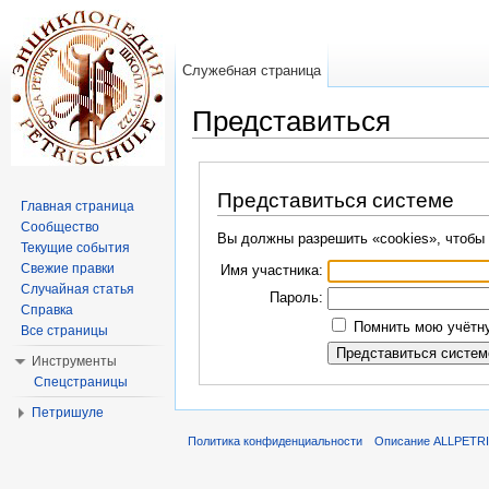
Служебная страница
Представиться
Перейти к:
навигация
,
поиск
Представиться системе
Главная страница
Сообщество
Вы должны разрешить «cookies», чтобы 
Текущие события
Свежие правки
Имя участника:
Случайная статья
Пароль:
Справка
Помнить мою учётну
Все страницы
Инструменты
Спецстраницы
Петришуле
Политика конфиденциальности
Описание ALLPETR