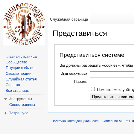
Служебная страница
Представиться
Перейти к:
навигация
,
поиск
Представиться системе
Главная страница
Сообщество
Вы должны разрешить «cookies», чтобы 
Текущие события
Свежие правки
Имя участника:
Случайная статья
Пароль:
Справка
Помнить мою учётну
Все страницы
Инструменты
Спецстраницы
Петришуле
Политика конфиденциальности
Описание ALLPETR