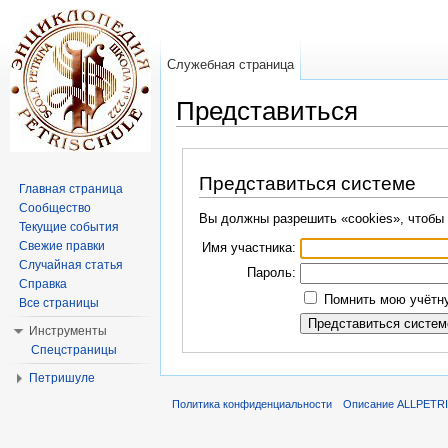
Служебная страница
Представиться
Перейти к:
навигация
,
поиск
Представиться системе
Главная страница
Сообщество
Вы должны разрешить «cookies», чтобы 
Текущие события
Свежие правки
Имя участника:
Случайная статья
Пароль:
Справка
Помнить мою учётну
Все страницы
Инструменты
Спецстраницы
Петришуле
Политика конфиденциальности
Описание ALLPETR