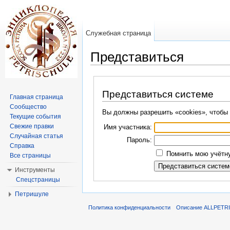
Служебная страница
Представиться
Перейти к:
навигация
,
поиск
Представиться системе
Главная страница
Сообщество
Вы должны разрешить «cookies», чтобы 
Текущие события
Свежие правки
Имя участника:
Случайная статья
Пароль:
Справка
Помнить мою учётну
Все страницы
Инструменты
Спецстраницы
Петришуле
Политика конфиденциальности
Описание ALLPETR