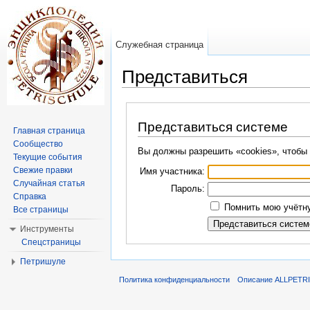
Служебная страница
Представиться
Перейти к:
навигация
,
поиск
Представиться системе
Главная страница
Сообщество
Вы должны разрешить «cookies», чтобы 
Текущие события
Свежие правки
Имя участника:
Случайная статья
Пароль:
Справка
Помнить мою учётну
Все страницы
Инструменты
Спецстраницы
Петришуле
Политика конфиденциальности
Описание ALLPETR