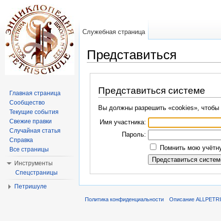
Служебная страница
Представиться
Перейти к:
навигация
,
поиск
Представиться системе
Главная страница
Сообщество
Вы должны разрешить «cookies», чтобы 
Текущие события
Свежие правки
Имя участника:
Случайная статья
Пароль:
Справка
Помнить мою учётну
Все страницы
Инструменты
Спецстраницы
Петришуле
Политика конфиденциальности
Описание ALLPETR