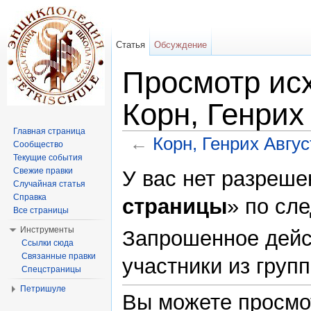
Статья
Обсуждение
Просмотр исх
Корн, Генрих
Главная страница
←
Корн, Генрих Авгу
Сообщество
Текущие события
Перейти к:
навигация
,
поиск
Свежие правки
У вас нет разреше
Случайная статья
Справка
страницы
» по сл
Все страницы
Инструменты
Запрошенное дейс
Ссылки сюда
Связанные правки
участники из груп
Спецстраницы
Петришуле
Вы можете просмо